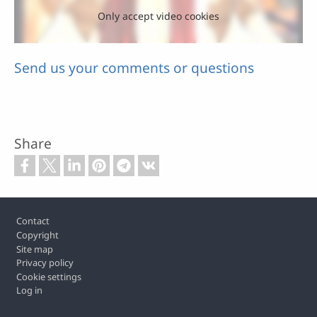
Only accept video cookies
Send us your comments or questions
Share
Footer
Contact
Copyright
Site map
Privacy policy
Cookie settings
Log in