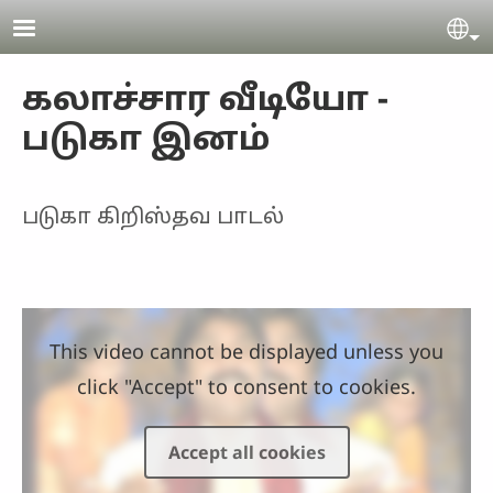
Skip to main content
Se
கலாச்சார வீடியோ -
படுகா இனம்
படுகா கிறிஸ்தவ பாடல்
This video cannot be displayed unless you
click "Accept" to consent to cookies.
Accept all cookies