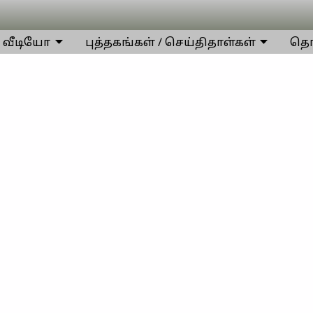
வீடியோ
புத்தகங்கள் / செய்திதாள்கள்
தொட